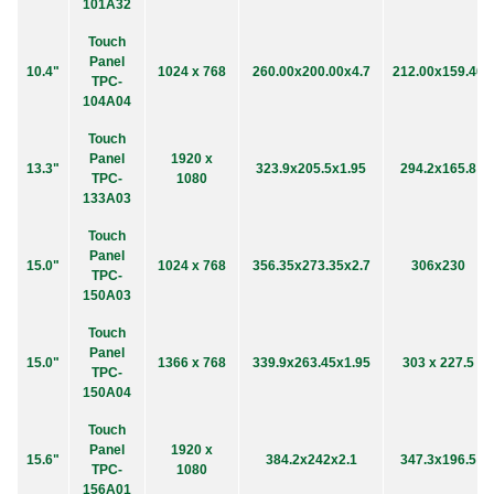
101A32
Touch
Panel
10.4"
1024 x 768
260.00x200.00x4.7
212.00x159.40
TPC-
104A04
Touch
Panel
1920 x
13.3"
323.9x205.5x1.95
294.2x165.8
TPC-
1080
133A03
Touch
Panel
15.0"
1024 x 768
356.35x273.35x2.7
306x230
TPC-
150A03
Touch
Panel
15.0"
1366 x 768
339.9x263.45x1.95
303 x 227.5
TPC-
150A04
Touch
Panel
1920 x
15.6"
384.2x242x2.1
347.3x196.5
TPC-
1080
156A01