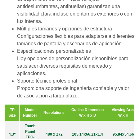
antideslumbrantes, antihuellas) garantizan una
visibilidad clara incluso en entornos exteriores o con
luz intensa.
Múltiples tamaños y opciones de estructura
Configuraciones flexibles para adaptarse a diferentes
tamaños de pantalla y escenarios de aplicación.
Especificaciones personalizables
Hay opciones de personalización disponibles para
satisfacer diversos requisitos de mercado y
aplicaciones.
Soporte técnico profesional
Proporciona soporte de ingeniería confiable y valor
de asociación a largo plazo.
TP
Model
Outline Dimension
Viewing Area
Resolutions
Size
Number
W x H x D
W x H
Touch
Panel
4.3"
480 x 272
105.14x66.21x1.4
95.84x54.66
TPC-