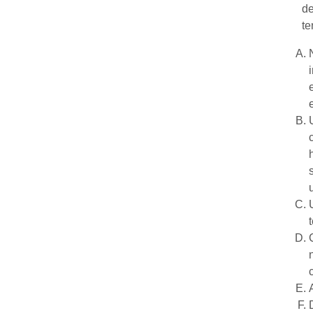
de
te