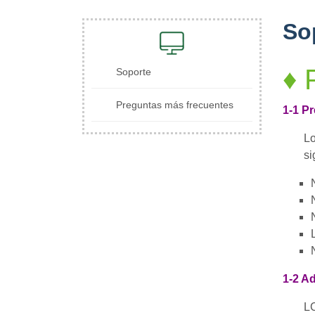
So
♦ 
Soporte
Preguntas más frecuentes
1-1 P
Lo
si
1-2 Ad
LC