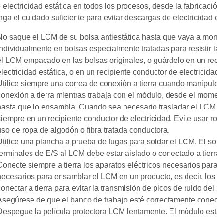
 electricidad estática en todos los procesos, desde la fabrica
nga el cuidado suficiente para evitar descargas de electricidad
No saque el LCM de su bolsa antiestática hasta que vaya a mo
individualmente en bolsas especialmente tratadas para resistir l
el LCM empacado en las bolsas originales, o guárdelo en un reci
electricidad estática, o en un recipiente conductor de electricida
Utilice siempre una correa de conexión a tierra cuando manipu
conexión a tierra mientras trabaja con el módulo, desde el mome
hasta que lo ensambla. Cuando sea necesario trasladar el LCM, 
siempre en un recipiente conductor de electricidad. Evite usar 
uso de ropa de algodón o fibra tratada conductora.
Utilice una plancha a prueba de fugas para soldar el LCM. El sol
terminales de E/S al LCM debe estar aislado o conectado a tierra
Conecte siempre a tierra los aparatos eléctricos necesarios para
necesarios para ensamblar el LCM en un producto, es decir, los 
conectar a tierra para evitar la transmisión de picos de ruido del
Asegúrese de que el banco de trabajo esté correctamente conect
Despegue la película protectora LCM lentamente. El módulo está