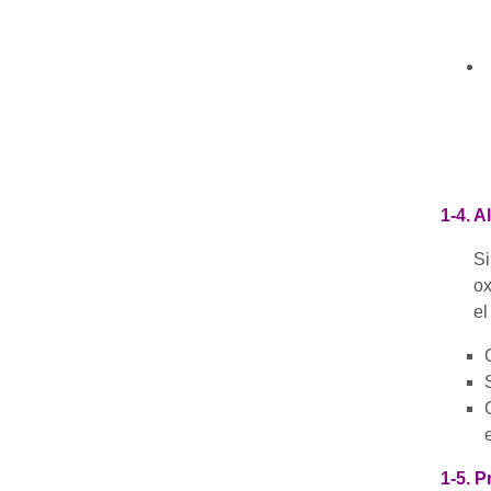
1-4. 
Si
ox
el
1-5. 