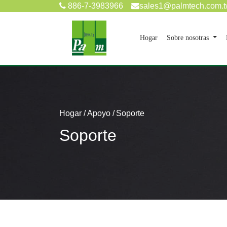
886-7-3983966
sales1@palmtech.com.
(current)
Hogar
Sobre nosotras
Hogar
Apoyo
Soporte
Soporte