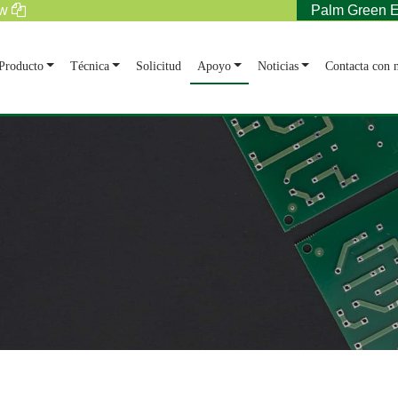
tw
Palm Green E
Producto
Técnica
Solicitud
Apoyo
Noticias
Contacta con n