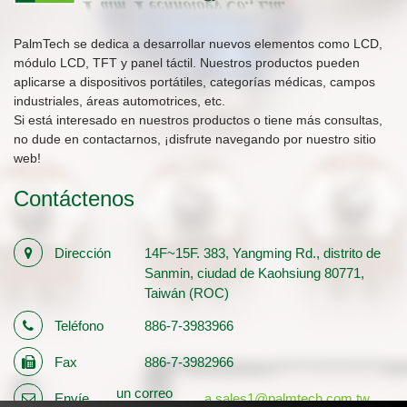
PalmTech se dedica a desarrollar nuevos elementos como LCD,
módulo LCD, TFT y panel táctil. Nuestros productos pueden
aplicarse a dispositivos portátiles, categorías médicas, campos
industriales, áreas automotrices, etc.
Si está interesado en nuestros productos o tiene más consultas,
no dude en contactarnos, ¡disfrute navegando por nuestro sitio
web!
Contáctenos
Dirección
14F~15F. 383, Yangming Rd., distrito de
Sanmin, ciudad de Kaohsiung 80771,
Taiwán (ROC)
Teléfono
886-7-3983966
Fax
886-7-3982966
un correo
Envíe
a sales1@palmtech.com.tw