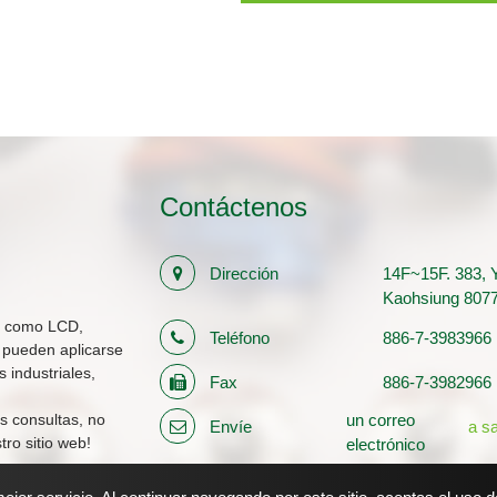
Contáctenos
Dirección
14F~15F. 383, Y
Kaohsiung 807
s como LCD,
Teléfono
886-7-3983966
 pueden aplicarse
 industriales,
Fax
886-7-3982966
s consultas, no
un correo
Envíe
a s
ro sitio web!
electrónico
Número de registro
12710483