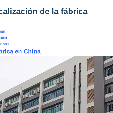
alización de la fábrica
9001
14001
16949
brica en China