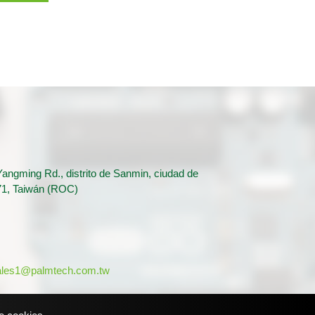
angming Rd., distrito de Sanmin, ciudad de
71, Taiwán (ROC)
ales1@palmtech.com.tw