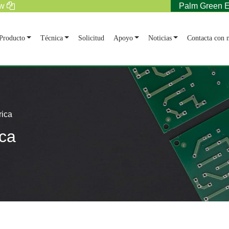
tw
Palm Green E
Producto
Técnica
Solicitud
Apoyo
Noticias
Contacta con n
rica
ica