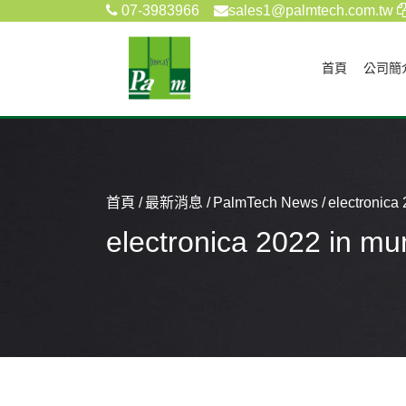
07-3983966
sales1@palmtech.com.tw
(current)
首頁
公司簡
首頁
最新消息
PalmTech News
electronica
electronica 2022 in m