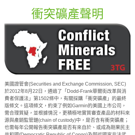
衝突礦產聲明
美國證管會(Securities and Exchange Commission, SEC)
於2012年8月22日，通過了「Dodd-Frank華爾街改革與消
費者保護法」第1502條中，有關採購「衝突礦產」的最終
版條文。這項條文，約束了例如Garmin的美國上市公司，
需合理質疑，並根據情況，更積極地實質審查產品的材料來
源與產銷監管鏈(chain of custody)中，是否含有衝突礦產；
也需每年公開報告衝突礦產是否有來自於、或成為剛果民主
共和國(Democratic Republic of Congo)及鄰近國家非法武