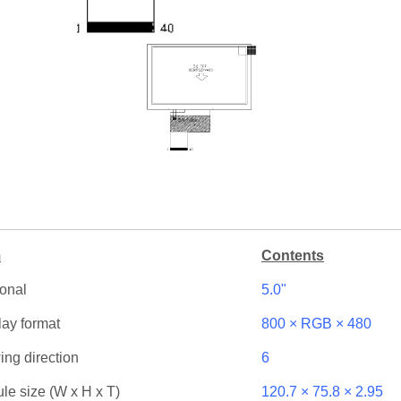
m
Contents
onal
5.0"
lay format
800 × RGB × 480
ing direction
6
le size (W x H x T)
120.7 × 75.8 × 2.95