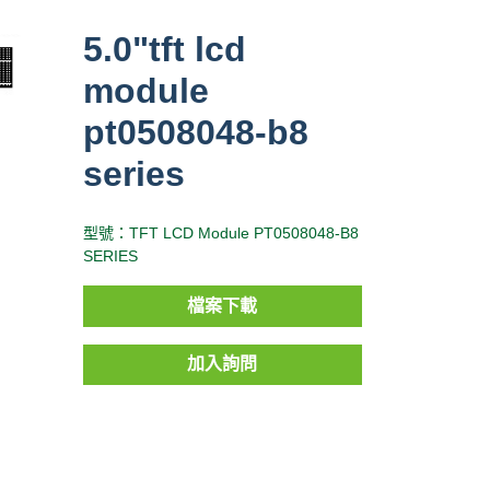
5.0"tft lcd
module
pt0508048-b8
series
型號：TFT LCD Module PT0508048-B8
SERIES
檔案下載
加入詢問