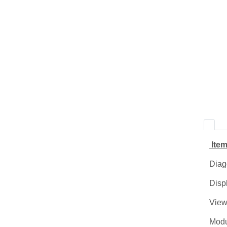
Ite
Diag
Disp
View
Modu