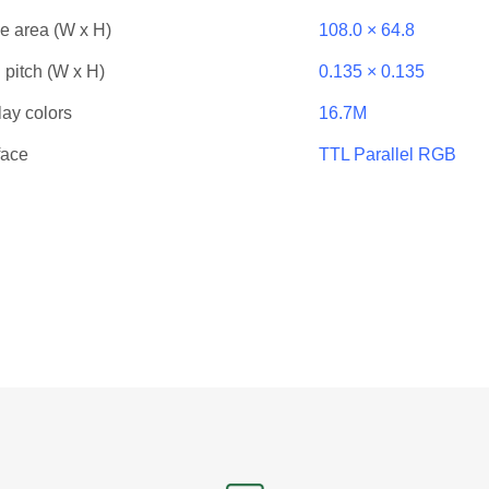
ve area (W x H)
108.0 × 64.8
 pitch (W x H)
0.135 × 0.135
lay colors
16.7M
face
TTL Parallel RGB