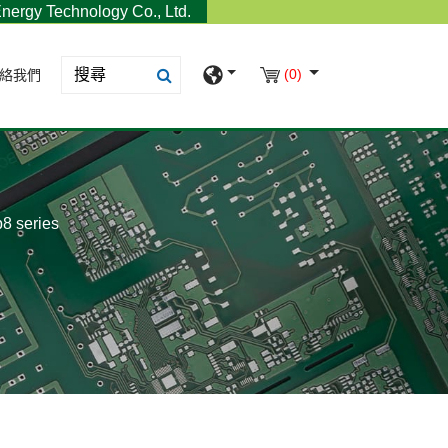
nergy Technology Co., Ltd.
(0)
絡我們
b8 series