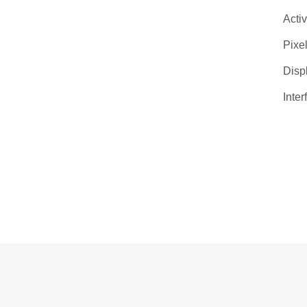
Acti
Pixel
Disp
Inter