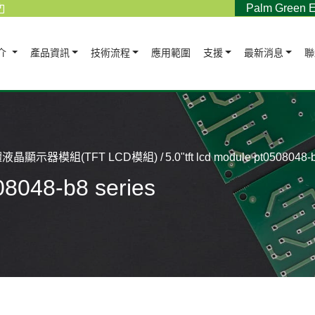
Palm Green E
介
產品資訊
技術流程
應用範圍
支援
最新消息
聯
液晶顯示器模組(TFT LCD模組)
5.0"tft lcd module pt0508048-
508048-b8 series