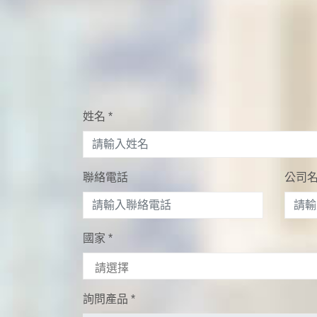
姓名
*
聯絡電話
公司
國家
*
詢問產品
*