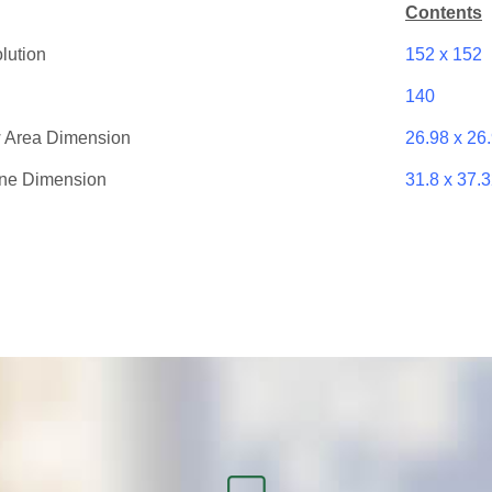
Contents
lution
152 x 152
140
 Area Dimension
26.98 x 26
ine Dimension
31.8 x 37.