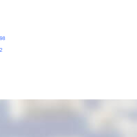
.98
32