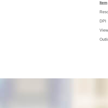
Item
Reso
DPI
View
Outl