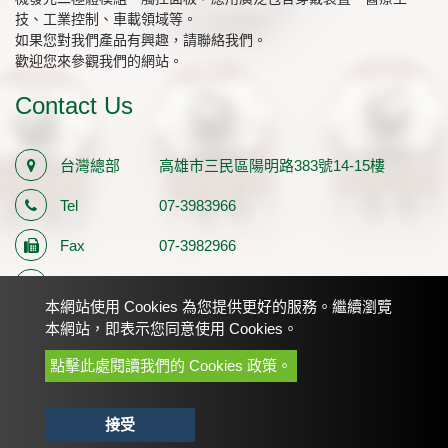
技、工業控制、車載領域等。
如果您對我們產品有興趣，請聯絡我們。
歡迎您來參觀我們的網站。
Contact Us
台灣總部
高雄市三民區陽明路383號14-15樓
Tel
07-3983966
Fax
07-3982966
E-mail
sales1@palmtech.com.tw
本網站使用 Cookies 為您提供更好的服務。繼續瀏覽
統一編號
12710483
本網站，即表示您同意使用 Cookies。
點擊此處閱讀我們的 Cookies 政策。
Copyright © 2022-2026 龐誼科技股份有限公司 All rights
reserved.
接受
網站地圖