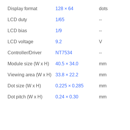
Display format
128 × 64
dots
LCD duty
1/65
--
LCD bias
1/9
--
LCD voltage
9.2
V
Controller/Driver
NT7534
--
Module size (W x H)
40.5 × 34.0
mm
Viewing area (W x H)
33.8 × 22.2
mm
Dot size (W x H)
0.225 × 0.285
mm
Dot pitch (W x H)
0.24 × 0.30
mm